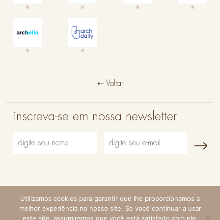
of
brasileiros:
e
Restaurante
Brazilian
15 projetos
Urbanismo
Cajuí no
Office
com
de 2020
Archello
VAGA”
cimento
queimado”
⇠ Voltar
inscreva-se em nossa newsletter
© VAGA 2026 - todos os direitos reservados |
política de
Utilizamos cookies para garantir que lhe proporcionamos a
privacidade
| desenvolvido por
criaturo
melhor experiência no nosso site. Se você continuar a usar
este site, assumiremos que você está satisfeito com ele.