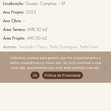
Localização:
Sousas
, Campinas – SP
Ano Projeto:
2023
Ano Obra:
–
Área Terreno:
698,30
m
2
Área Projeto:
490,00
m
2
Autores:
Fernando
O’leary
, Pedro Domingues, Pedro Faria
Colaboradores:
Gustavo
Naoki
, Ingrid Rosa, Rodrigo Vinci,
Utilizamos cookies para garantir que lhe proporcionamos a
ver mais
Oliver Uszkurat (imagens e vídeos)
melhor experiência no nosso site. Se você continuar a usar
este site, assumiremos que você está satisfeito com ele.
Cliente:
Privado
Ok
Política de Privacidade
fale conosco
Projetos Complementares e Consultorias
:
SteelPro
Engenharia
(fundações, estrutura de concreto, instalações elétricas,
hidráulicas, gás e climatização),
Helena
Overmeer
Paisagismo
(paisagismo)
Fornecedores:
–